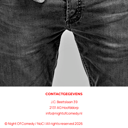
CONTACTGEGEVENS
J.C. Beetslaan 39
2131 AG Hoofddorp
info@nightofcomedy.nl
© Night Of Comedy / NoC | All rights reserved 2026