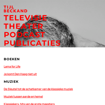
TELEVISIE
THEATER
PODCAST
PUBLICATIES
BOEKEN
Lama for Life
Je komt Den Haag niet uit
MUZIEK
De Sleutel tot de schatkamer van de klassieke muziek
Muziek tussen aarde en hemel
Klassiekers, hits van de grote meesters